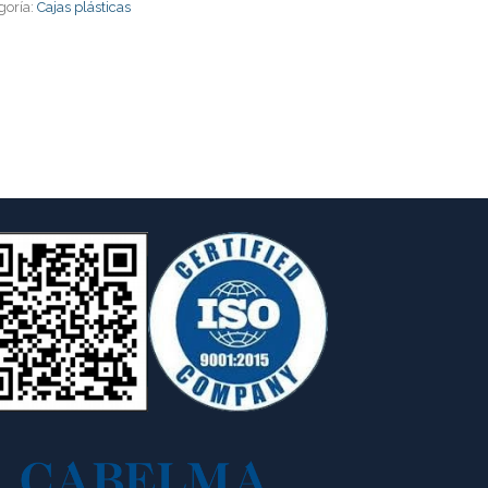
goría:
Cajas plásticas