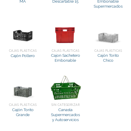
MA
Descartable 15
Embonable
Supermercados
CAJAS PLÁSTICAS
CAJAS PLÁSTICAS
CAJAS PLÁSTICAS
Cajon Sachetero
Cajón Torito
Cajón Pollero
Embonable
Chico
CAJAS PLÁSTICAS
SIN CATEGORIZAR
Cajón Torito
Canasta
Grande
Supermercados
y Autoservicios