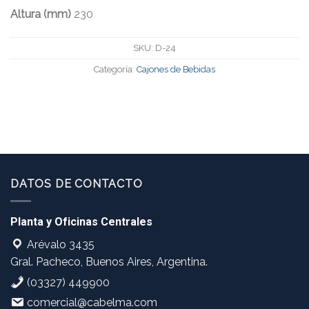
Altura (mm)
230
SKU:
D-24
Categoría:
Cajones de Bebidas
DATOS DE CONTACTO
Planta y Oficinas Centrales
Arévalo 3435
Gral. Pacheco, Buenos Aires, Argentina.
(03327) 449900
comercial@cabelma.com