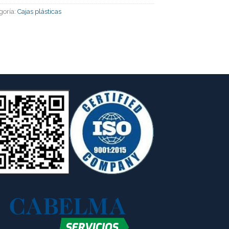
goría:
Cajas plásticas