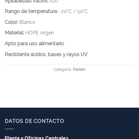
Apilabilidad vacios:
>20
Rango de temperatura:
-20°C / 50°C
Color:
Blanco
Material:
HDPE virgen
Apto para uso alime
ntario
Recistente ácidos, bases y rayos UV
Categoría:
Pallets
DATOS DE CONTACTO
Planta y Oficinas Centrales